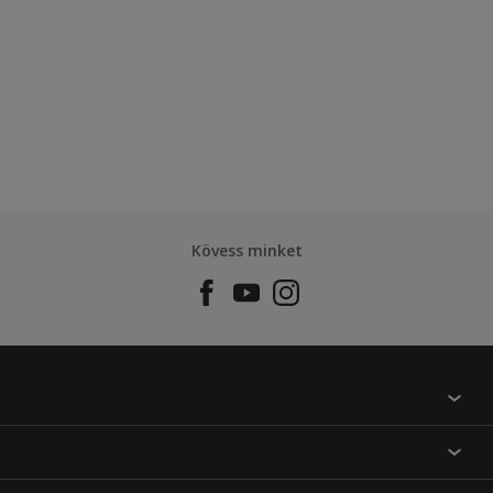
Kövess minket
Találj egy színt
Üzlet kereső