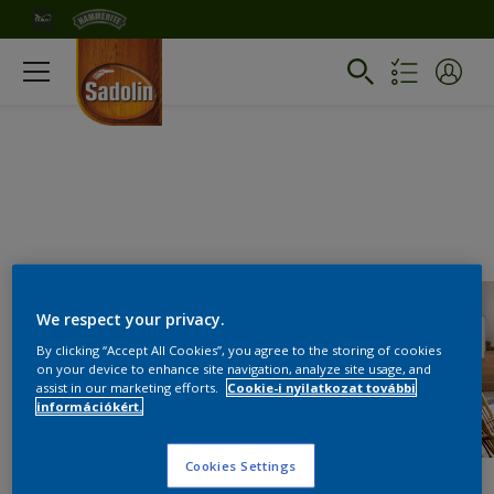
We respect your privacy.
By clicking “Accept All Cookies”, you agree to the storing of cookies
on your device to enhance site navigation, analyze site usage, and
assist in our marketing efforts.
Cookie-i nyilatkozat további
információkért.
Cookies Settings