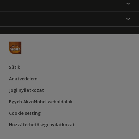
Festési tanácsok
Oldaltérkép
Inspiráció
Elérhetőségek
Színpontosság
Termékek
Rólunk
Hozzáférhetőség
Hammerite
Dulux
Supralux
Let’s Colour Project
Sütik
Adatvédelem
Jogi nyilatkozat
Egyéb AkzoNobel weboldalak
Cookie setting
Hozzáférhetőségi nyilatkozat