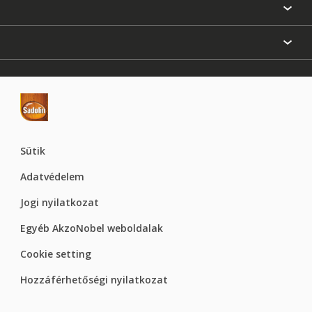
Festési tanácsok
Oldaltérkép
Inspiráció
Elérhetőségek
Színpontosság
Termékek
Rólunk
Hozzáférhetőség
Hammerite
Dulux
Supralux
Let’s Colour Project
Sütik
Adatvédelem
Jogi nyilatkozat
Egyéb AkzoNobel weboldalak
Cookie setting
Hozzáférhetőségi nyilatkozat