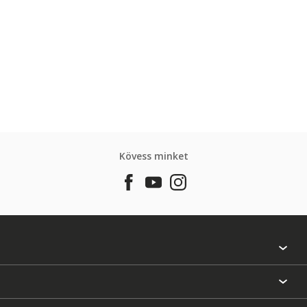
Kövess minket
Találj egy színt
Üzlet kereső