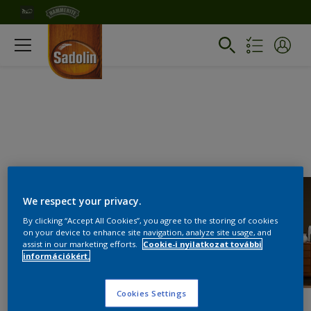
We respect your privacy.
By clicking “Accept All Cookies”, you agree to the storing of cookies
on your device to enhance site navigation, analyze site usage, and
assist in our marketing efforts.
Cookie-i nyilatkozat további
információkért.
Cookies Settings