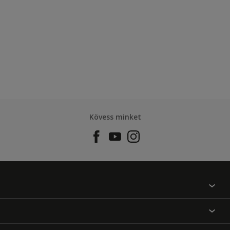
Kövess minket
Találj egy színt
Üzlet kereső