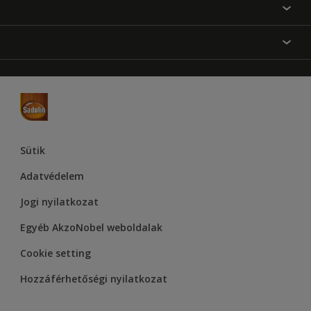
Festési tanácsok
Oldaltérkép
Inspiráció
Elérhetőségek
Színpontosság
Termékek
Rólunk
Hozzáférhetőség
Hammerite
Dulux
Supralux
Let’s Colour Project
Sütik
Adatvédelem
Jogi nyilatkozat
Egyéb AkzoNobel weboldalak
Cookie setting
Hozzáférhetőségi nyilatkozat