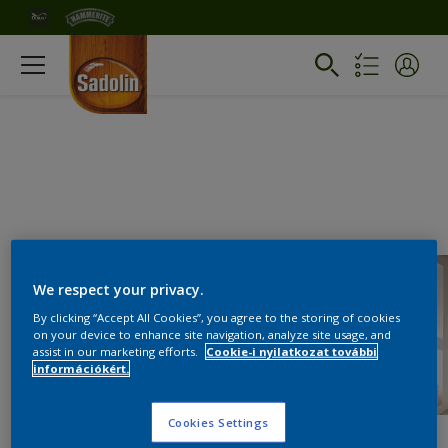
We respect your privacy.
By clicking “Accept All Cookies”, you agree to the storing of cookies
on your device to enhance site navigation, analyze site usage, and
assist in our marketing efforts.
Cookie-i nyilatkozat további
információkért.
Cookies Settings