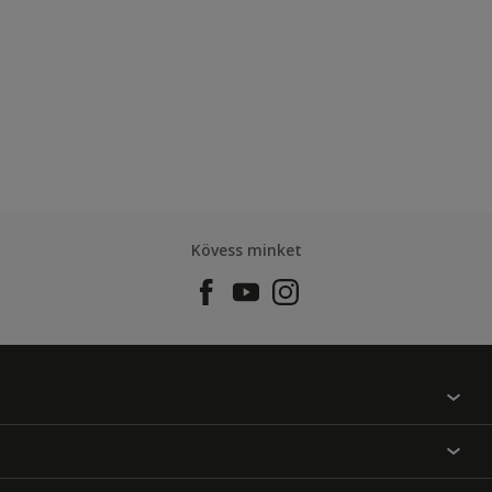
Kövess minket
Találj egy színt
Üzlet kereső