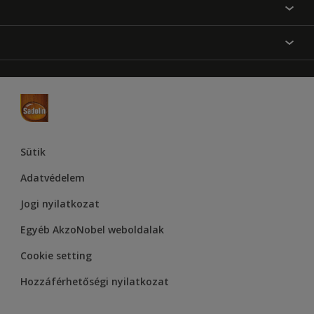
Festési tanácsok
Oldaltérkép
Inspiráció
Elérhetőségek
Színpontosság
Termékek
Rólunk
Hozzáférhetőség
Hammerite
Dulux
Supralux
Let’s Colour Project
Sütik
Adatvédelem
Jogi nyilatkozat
Egyéb AkzoNobel weboldalak
Cookie setting
Hozzáférhetőségi nyilatkozat