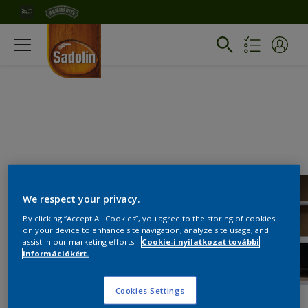
We respect your privacy.
By clicking “Accept All Cookies”, you agree to the storing of cookies
on your device to enhance site navigation, analyze site usage, and
assist in our marketing efforts.
Cookie-i nyilatkozat további
információkért.
Cookies Settings