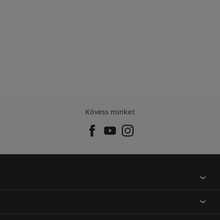
Kövess minket
Találj egy színt
Üzlet kereső