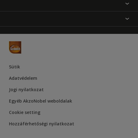
Festési tanácsok
Oldaltérkép
Inspiráció
Elérhetőségek
Színpontosság
Termékek
Rólunk
Hozzáférhetőség
Hammerite
Dulux
Supralux
Let’s Colour Project
Sütik
Adatvédelem
Jogi nyilatkozat
Egyéb AkzoNobel weboldalak
Cookie setting
Hozzáférhetőségi nyilatkozat