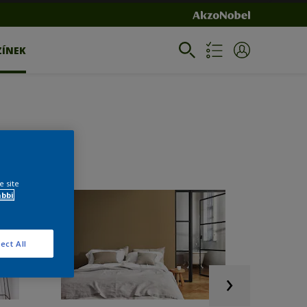
ZÍNEK
e site
ábbi
ect All