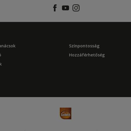
tanácsok
Színpontosság
ó
Hozzáférhetőség
k