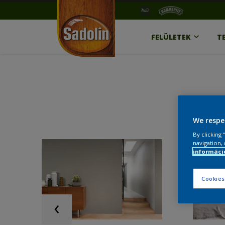
FELÜLETEK
T
We respe
By clicking
navigation, 
információ
Cookies