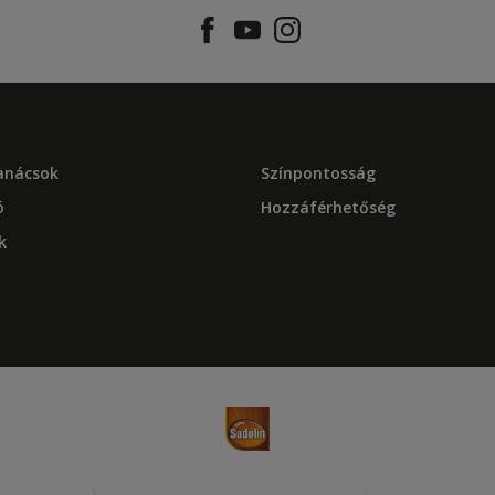
tanácsok
Színpontosság
ó
Hozzáférhetőség
k