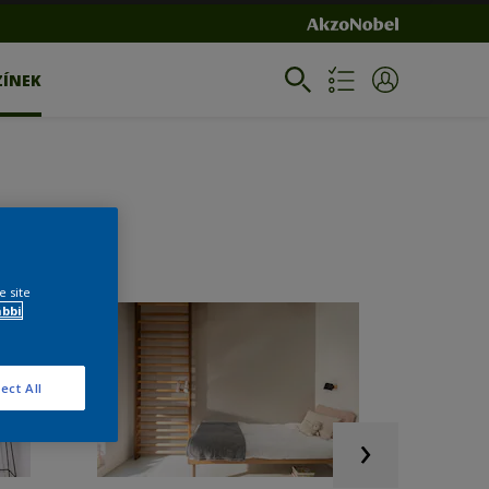
ZÍNEK
e site
ábbi
ect All