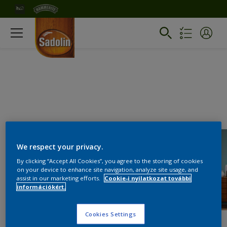
We respect your privacy.
By clicking “Accept All Cookies”, you agree to the storing of cookies
on your device to enhance site navigation, analyze site usage, and
assist in our marketing efforts.
Cookie-i nyilatkozat további
információkért.
Cookies Settings