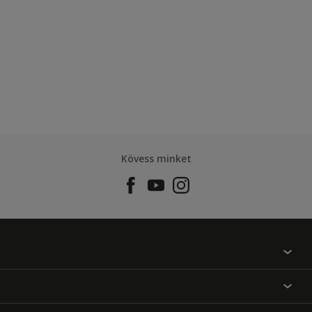
Kövess minket
Találj egy színt
Üzlet kereső