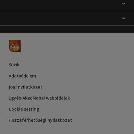
Festési tanácsok
Oldaltérkép
Inspiráció
Elérhetőségek
Színpontosság
Termékek
Rólunk
Hozzáférhetőség
Hammerite
Dulux
Supralux
Let’s Colour Project
Sütik
Adatvédelem
Jogi nyilatkozat
Egyéb AkzoNobel weboldalak
Cookie setting
Hozzáférhetőségi nyilatkozat