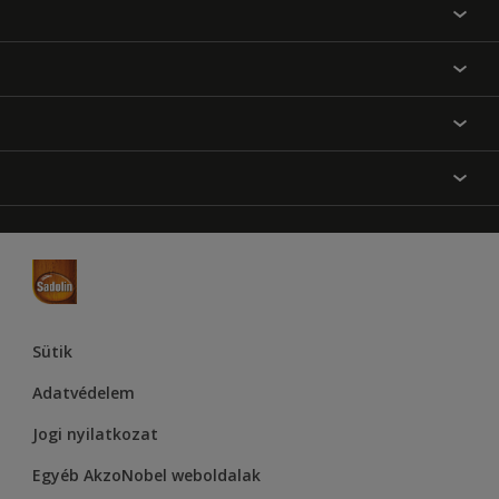
Találj egy színt
Üzlet kereső
Festési tanácsok
Oldaltérkép
Inspiráció
Elérhetőségek
Színpontosság
Termékek
Rólunk
Hozzáférhetőség
Hammerite
Dulux
Supralux
Let’s Colour Project
Sütik
Adatvédelem
Jogi nyilatkozat
Egyéb AkzoNobel weboldalak