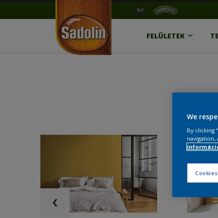
FELÜLETEK
T
We respe
By clicking
navigation, 
információ
Cookies