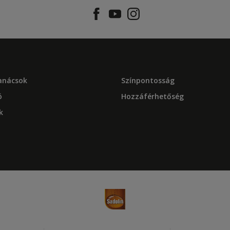
tanácsok
Színpontosság
ó
Hozzáférhetőség
k