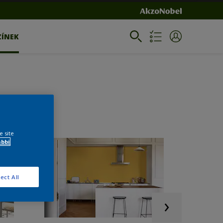
ZÍNEK
e site
ábbi
ect All