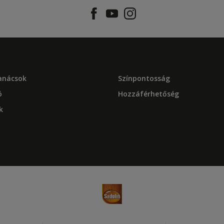
tanácsok
Színpontosság
ó
Hozzáférhetőség
k