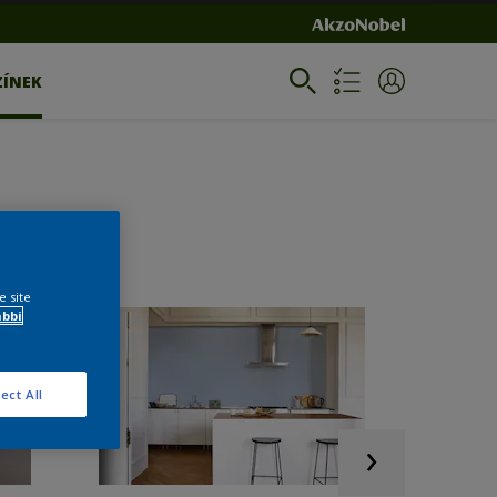
ZÍNEK
e site
ábbi
ect All