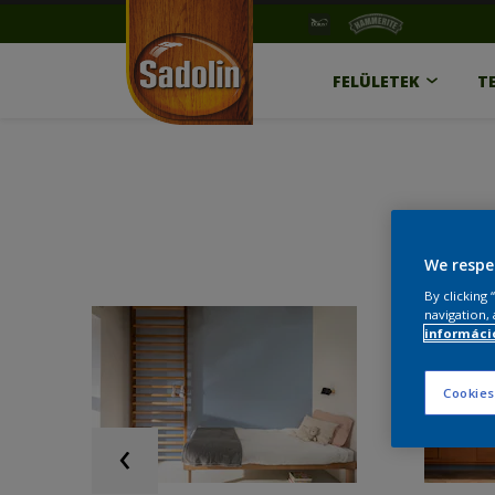
FELÜLETEK
T
We respe
By clicking
navigation, 
információ
Cookies