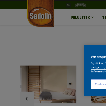
FELÜLETEK
T
We respe
By clicking
navigation, 
információ
Cookies