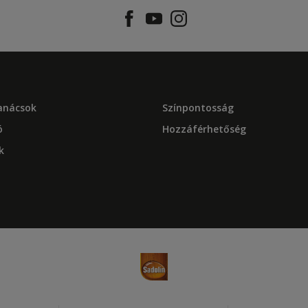
tanácsok
Színpontosság
ó
Hozzáférhetőség
k