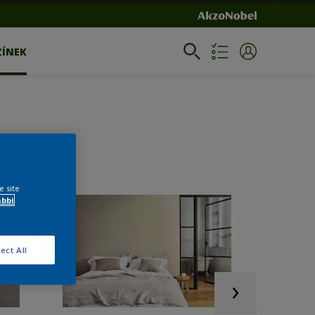
ZÍNEK
e site
ábbi
ect All