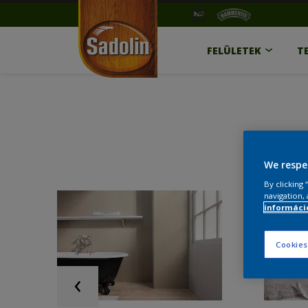
FELÜLETEK
T
We respe
By clicking
navigation, 
információ
Cookies