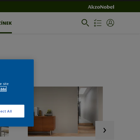
ZÍNEK
e site
ábbi
ect All