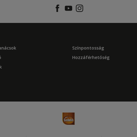
tanácsok
Színpontosság
ó
Hozzáférhetőség
k