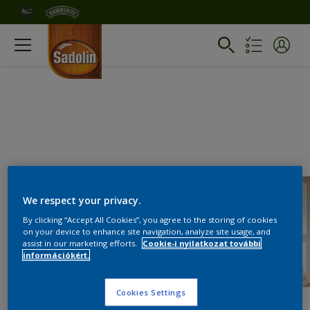
We respect your privacy.
By clicking “Accept All Cookies”, you agree to the storing of cookies
on your device to enhance site navigation, analyze site usage, and
assist in our marketing efforts.
Cookie-i nyilatkozat további
információkért.
Cookies Settings