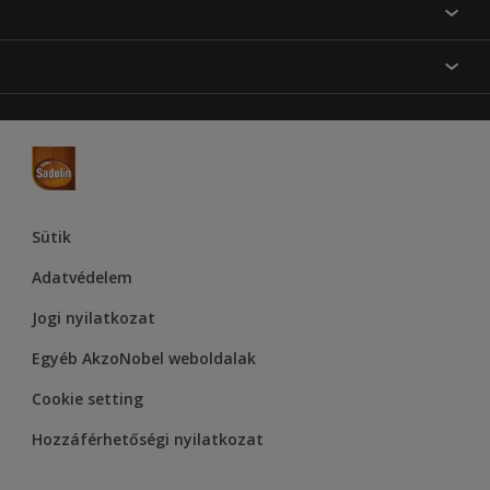
Festési tanácsok
Oldaltérkép
Inspiráció
Elérhetőségek
Színpontosság
Termékek
Rólunk
Hozzáférhetőség
Hammerite
Dulux
Supralux
Let’s Colour Project
Sütik
Adatvédelem
Jogi nyilatkozat
Egyéb AkzoNobel weboldalak
Cookie setting
Hozzáférhetőségi nyilatkozat