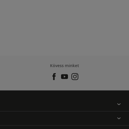
Kövess minket
Találj egy színt
Üzlet kereső