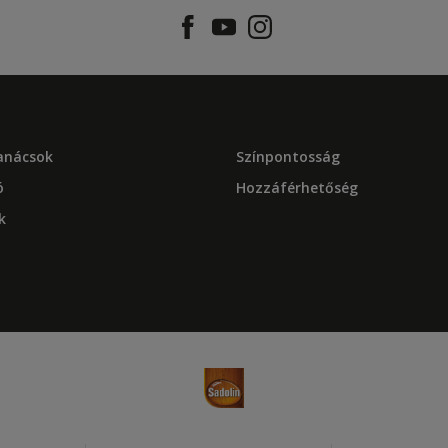
tanácsok
Színpontosság
ó
Hozzáférhetőség
k