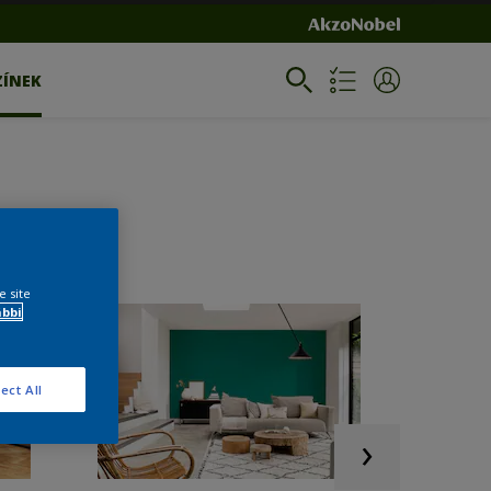
ZÍNEK
e site
ábbi
ect All