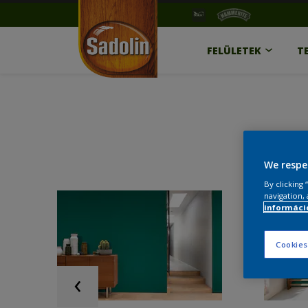
FELÜLETEK
T
We respe
By clicking
navigation, 
információ
Cookies