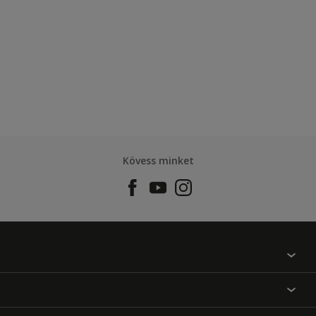
Kövess minket
Találj egy színt
Üzlet kereső