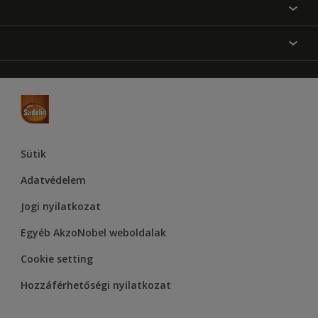
Festési tanácsok
Oldaltérkép
Inspiráció
Elérhetőségek
Színpontosság
Termékek
Rólunk
Hozzáférhetőség
Hammerite
Dulux
Supralux
Let’s Colour Project
Sütik
Adatvédelem
Jogi nyilatkozat
Egyéb AkzoNobel weboldalak
Cookie setting
Hozzáférhetőségi nyilatkozat