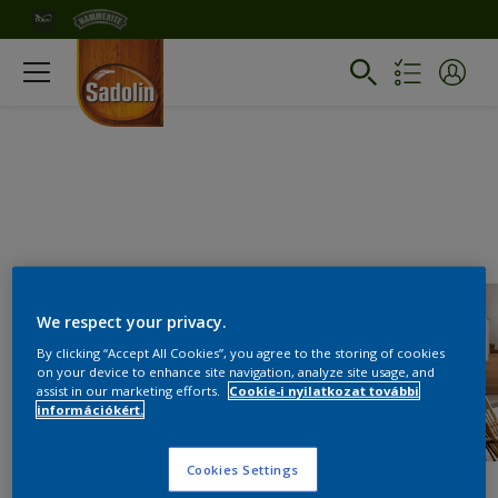
We respect your privacy.
By clicking “Accept All Cookies”, you agree to the storing of cookies
on your device to enhance site navigation, analyze site usage, and
assist in our marketing efforts.
Cookie-i nyilatkozat további
információkért.
Cookies Settings