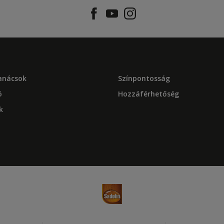
tanácsok
Színpontosság
ó
Hozzáférhetőség
k