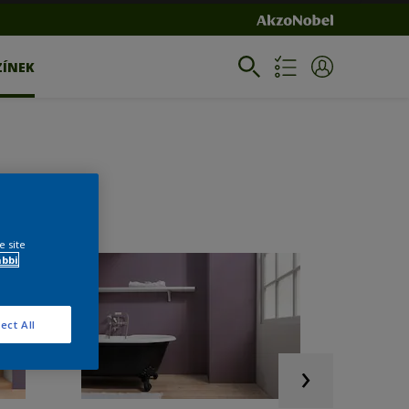
ZÍNEK
e site
ábbi
ect All