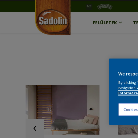
FELÜLETEK
T
We respe
By clicking
navigation, 
információ
Cookies