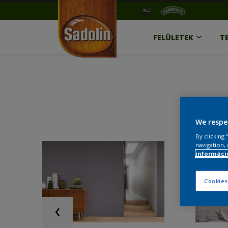
FELÜLETEK
T
We respe
By clicking
navigation, 
információ
Cookies