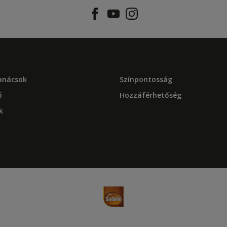
tanácsok
Színpontosság
ó
Hozzáférhetőség
k