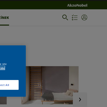
ZÍNEK
e site
ábbi
ect All