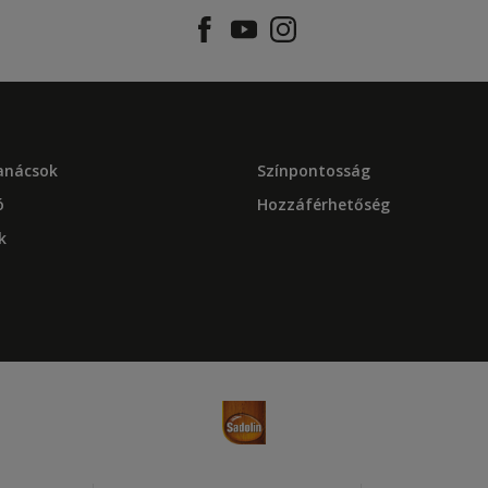
tanácsok
Színpontosság
ó
Hozzáférhetőség
k