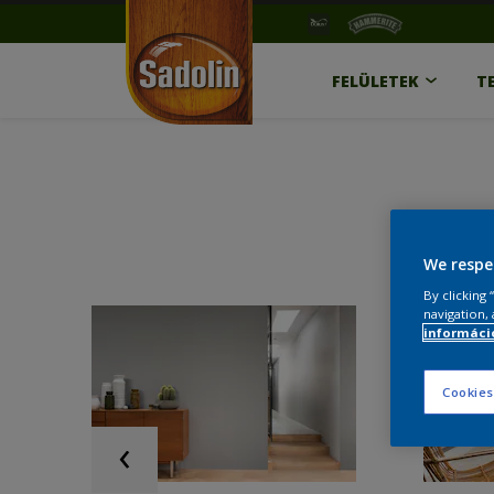
FELÜLETEK
T
We respe
By clicking
navigation, 
információ
Cookies