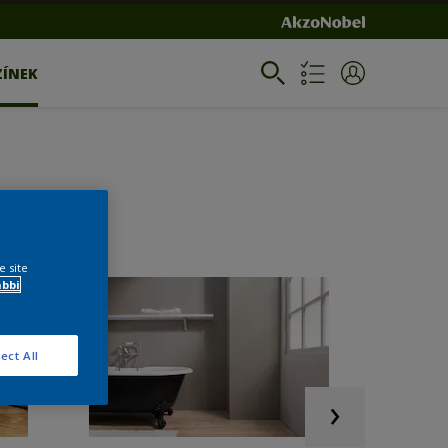
ZÍNEK
e site
ábbi
ect All