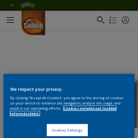
We respect your privacy.
By clicking “Accept All Cookies”, you agree to the storing of cookies
on your device to enhance site navigation, analyze site usage, and
assist in our marketing efforts.
Cookie-i nyilatkozat további
információkért.
Cookies Settings