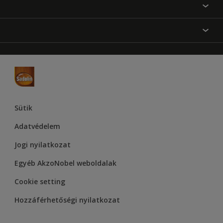
Festési tanácsok
Oldaltérkép
Inspiráció
Elérhetőségek
Színpontosság
Termékek
Rólunk
Hozzáférhetőség
Hammerite
Dulux
Supralux
Let’s Colour Project
Sütik
Adatvédelem
Jogi nyilatkozat
Egyéb AkzoNobel weboldalak
Cookie setting
Hozzáférhetőségi nyilatkozat