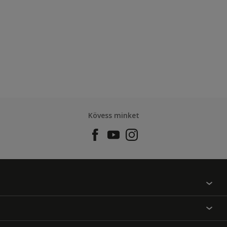
Kövess minket
Találj egy színt
Üzlet kereső