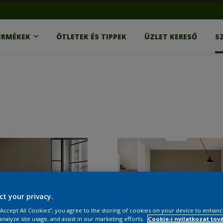
ERMÉKEK
ÖTLETEK ÉS TIPPEK
ÜZLET KERESŐ
S
ct your privacy.
 “Accept All Cookies”, you agree to the storing of cookies on your device to enhanc
analyze site usage, and assist in our marketing efforts.
Cookie-i nyilatkozat tov