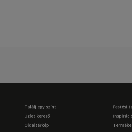
Találj egy színt
Festési 
Üzlet kereső
Inspiráci
Oldaltérkép
Terméke