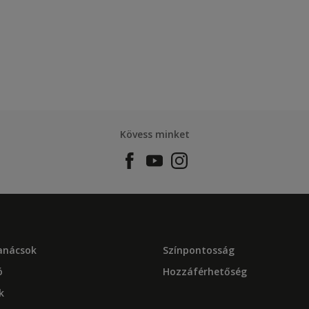
Kövess minket
tanácsok
Színpontosság
ó
Hozzáférhetőség
k