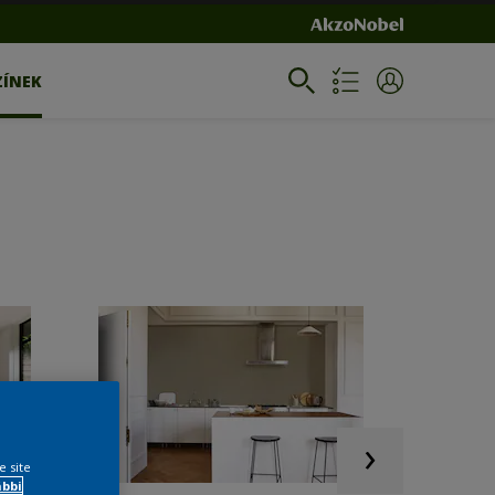
ZÍNEK
e site
ábbi