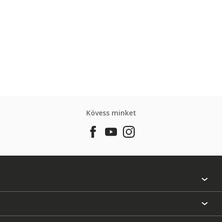
Kövess minket
Találj egy színt
Üzlet kereső