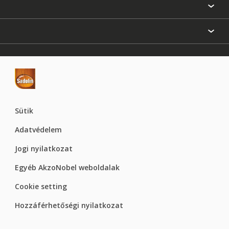
Festési tanácsok
Oldaltérkép
Inspiráció
Elérhetőségek
Színpontosság
Termékek
Rólunk
Hozzáférhetőség
Hammerite
Dulux
Supralux
Let’s Colour Project
Sütik
Adatvédelem
Jogi nyilatkozat
Egyéb AkzoNobel weboldalak
Cookie setting
Hozzáférhetőségi nyilatkozat