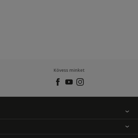
Kövess minket
Találj egy színt
Üzlet kereső