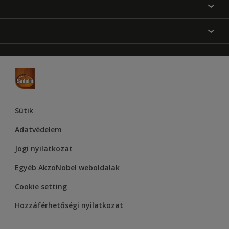
Festési tanácsok
Oldaltérkép
Inspiráció
Elérhetőségek
Színpontosság
Termékek
Rólunk
Hozzáférhetőség
Hammerite
Dulux
Supralux
Let’s Colour Project
Sütik
Adatvédelem
Jogi nyilatkozat
Egyéb AkzoNobel weboldalak
Cookie setting
Hozzáférhetőségi nyilatkozat