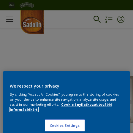
We respect your privacy.
By clicking “Accept All Cookies”, you agree to the storing of cookies
on your device to enhance site navigation, analyze site usage, and
assist in our marketing efforts.
Cookie-i nyilatkozat további
információkért.
Cookies Settings