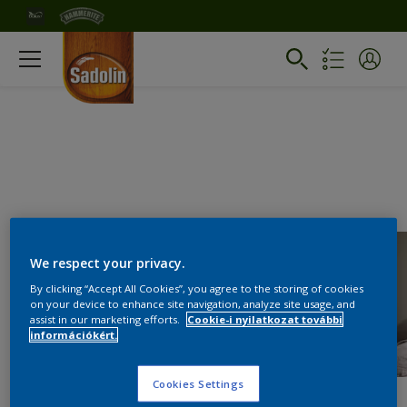
We respect your privacy.
By clicking “Accept All Cookies”, you agree to the storing of cookies
on your device to enhance site navigation, analyze site usage, and
assist in our marketing efforts.
Cookie-i nyilatkozat további
információkért.
Cookies Settings