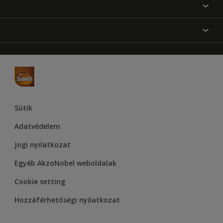
Festési tanácsok
Oldaltérkép
Inspiráció
Elérhetőségek
Színpontosság
Termékek
Rólunk
Hozzáférhetőség
Hammerite
Dulux
Supralux
Let’s Colour Project
Sütik
Adatvédelem
Jogi nyilatkozat
Egyéb AkzoNobel weboldalak
Cookie setting
Hozzáférhetőségi nyilatkozat