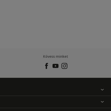
Kövess minket
Találj egy színt
Üzlet kereső