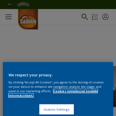
We respect your privacy.
By clicking “Accept All Cookies”, you agree to the storing of cookies
on your device to enhance site navigation, analyze site usage, and
assist in our marketing efforts.
Cookie-i nyilatkozat további
információkért.
Cookies Settings