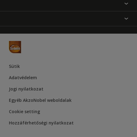
Festési tanácsok
Oldaltérkép
Inspiráció
Elérhetőségek
Színpontosság
Termékek
Rólunk
Hozzáférhetőség
Hammerite
Dulux
Supralux
Let’s Colour Project
Sütik
Adatvédelem
Jogi nyilatkozat
Egyéb AkzoNobel weboldalak
Cookie setting
Hozzáférhetőségi nyilatkozat