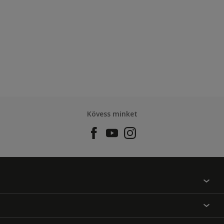
Kövess minket
Találj egy színt
Üzlet kereső