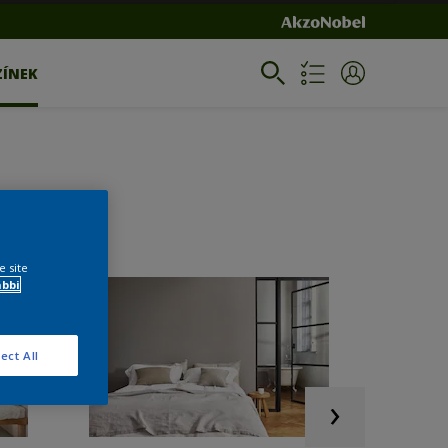
ZÍNEK
e site
ábbi
ect All