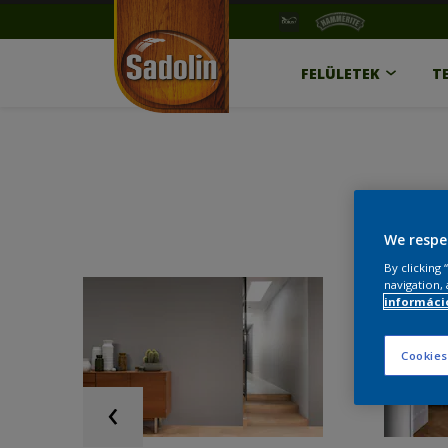
FELÜLETEK
T
We respe
By clicking
navigation, 
információ
Cookies