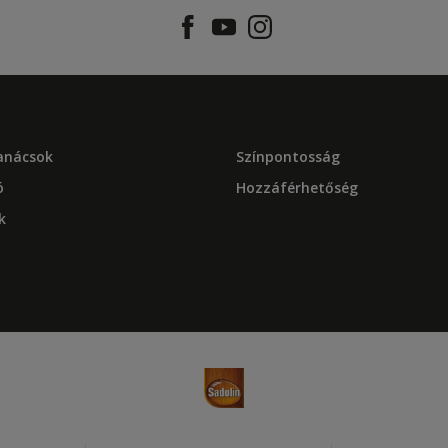
tanácsok
Színpontosság
ó
Hozzáférhetőség
k