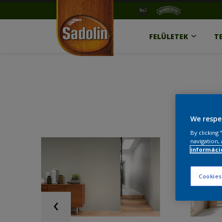
FELÜLETEK
T
We respe
By clicking
navigation, 
információ
Cookies