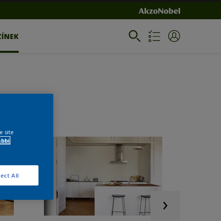
ZÍNEK
e site
ábbi
ect All