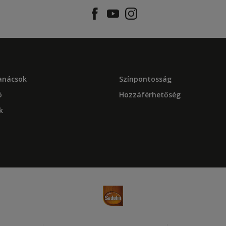
tanácsok
Színpontosság
ó
Hozzáférhetőség
k