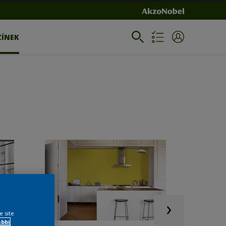
ZÍNEK
e site
ábbi