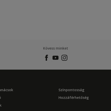
Kövess minket
tanácsok
Színpontosság
ó
Hozzáférhetőség
k