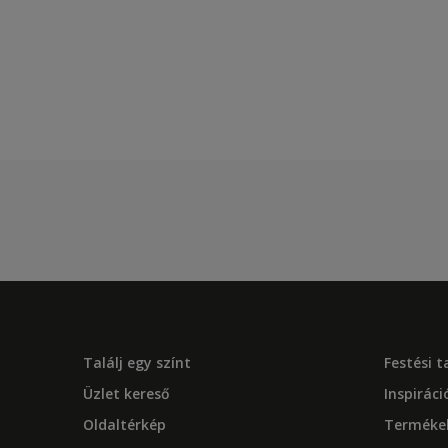
Találj egy színt
Festési 
Üzlet kereső
Inspiráci
Oldaltérkép
Terméke