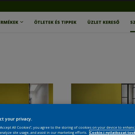
ERMÉKEK
ÖTLETEK ÉS TIPPEK
ÜZLET KERESŐ
S
ct your privacy.
 “Accept All Cookies”, you agree to the storing of cookies on your device to enhanc
analyze site usage, and assist in our marketing efforts.
Cookie-i nyilatkozat tov