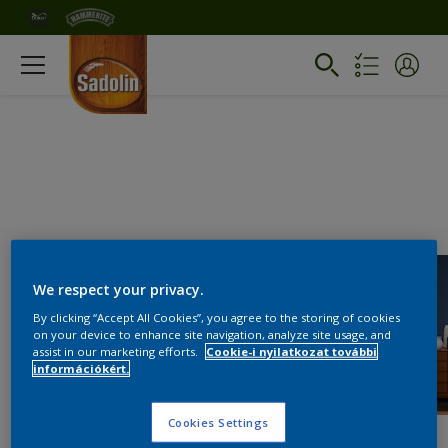
We respect your privacy.
By clicking “Accept All Cookies”, you agree to the storing of cookies
on your device to enhance site navigation, analyze site usage, and
assist in our marketing efforts.
Cookie-i nyilatkozat további
információkért.
Cookies Settings