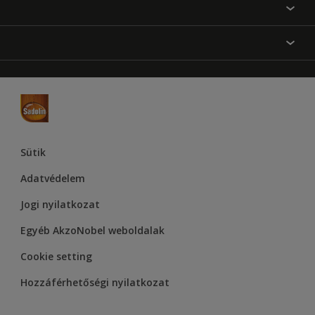
Festési tanácsok
Oldaltérkép
Inspiráció
Elérhetőségek
Színpontosság
Termékek
Rólunk
Hozzáférhetőség
Hammerite
Dulux
Supralux
Let’s Colour Project
Sütik
Adatvédelem
Jogi nyilatkozat
Egyéb AkzoNobel weboldalak
Cookie setting
Hozzáférhetőségi nyilatkozat