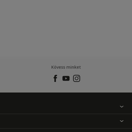
Kövess minket
Találj egy színt
Üzlet kereső