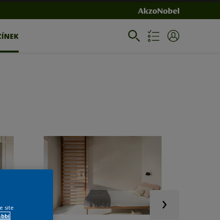
ZÍNEK
e site
ábbi