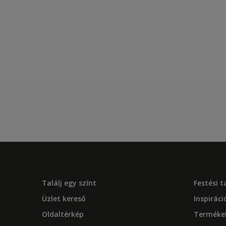
Találj egy színt
Festési 
Üzlet kereső
Inspiráci
Oldaltérkép
Terméke