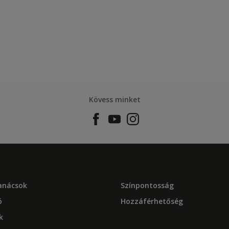
Kövess minket
tanácsok
Színpontosság
ó
Hozzáférhetőség
k