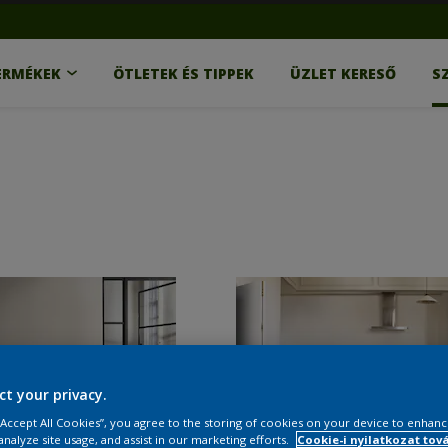
ERMÉKEK
ÖTLETEK ÉS TIPPEK
ÜZLET KERESŐ
S
ct your privacy.
 “Accept All Cookies”, you agree to the storing of cookies on your device to enhanc
analyze site usage, and assist in our marketing efforts.
Cookie-i nyilatkozat tov