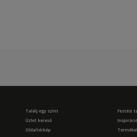
Találj egy színt
Festési 
Üzlet kereső
Inspiráci
Oldaltérkép
Terméke