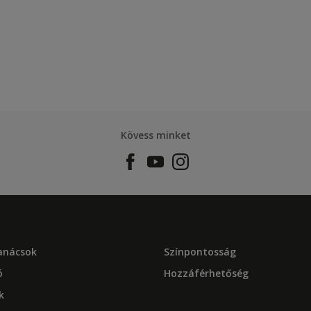
Kövess minket
tanácsok
Színpontosság
ó
Hozzáférhetőség
k