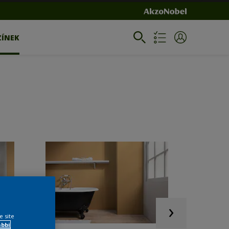
ZÍNEK
e site
ábbi