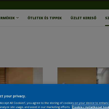
ERMÉKEK
ÖTLETEK ÉS TIPPEK
ÜZLET KERESŐ
S
ct your privacy.
 “Accept All Cookies”, you agree to the storing of cookies on your device to enhanc
analyze site usage, and assist in our marketing efforts.
Cookie-i nyilatkozat tov